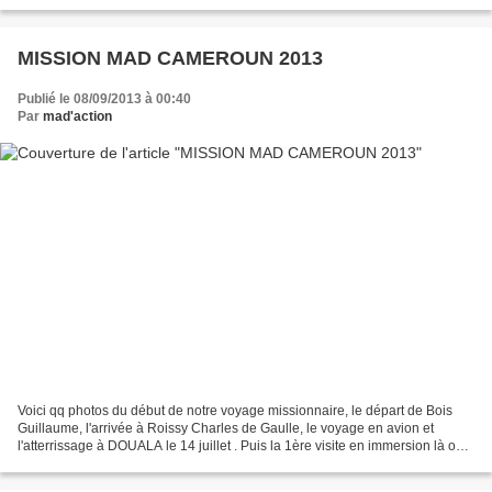
MISSION MAD CAMEROUN 2013
Publié le 08/09/2013 à 00:40
Par
mad'action
Voici qq photos du début de notre voyage missionnaire, le départ de Bois
Guillaume, l'arrivée à Roissy Charles de Gaulle, le voyage en avion et
l'atterrissage à DOUALA le 14 juillet . Puis la 1ère visite en immersion là où
travaille Sabine NOËL, une paroissienne...