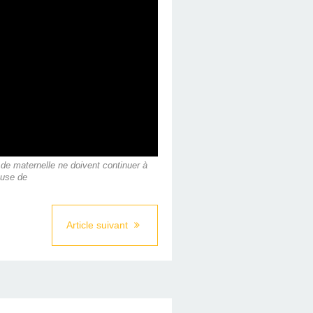
 de maternelle ne doivent continuer à
ause de
Article suivant