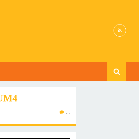
UM4
…