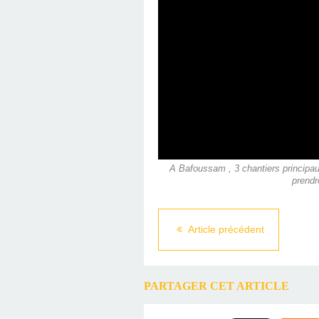
A Bafoussam , 3 chantiers principaux
prendr
Article précédent
PARTAGER CET ARTICLE