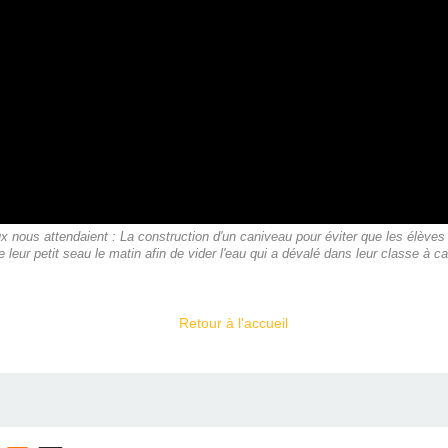
 nous attendaient : La construction d'un caniveau pour éviter que les élèves
e leur petit seau le matin afin de vider l'eau qui a dévalé dans leur classe à c
Retour à l'accueil