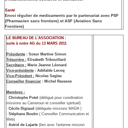
Santé
Envoi régulier de medicaments par le partenariat avec PSF
(Pharmacien sans frontiere) et ASF (Aviation Sans
Frontiere)
LE BUREAU DE L'ASSOCIATION :
suite à notre AG du 13 MARS 2011
Présidente
: Soeur Martine Simon
Trésorière :
Elisabeth Tribouillard
Secrétaire :
Marie Jeanne Léonard
Vice-présidente
: Adélaïde Lecoq
Vice-Président :
Nicolas Seglas
Conseiller financier
: Michel Ravasse
Membres :
·
Christophe Potel
(délégué pour coordination
missions au Cameroun et conseiller spirituel)
-
Cécile Digiaud
(déléguée missions MADA )
-
Stéphane Boutin
( Conseiller Communication et
Web)
-
Astrid de Lajarte
(lien avec l'antenne mission