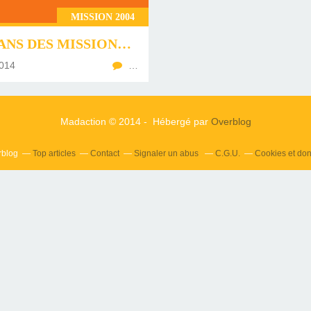
MISSION 2004
LES 10 ANS DES MISSIONS MAD 2004
014
…
Madaction © 2014 - Hébergé par
Overblog
rblog
Top articles
Contact
Signaler un abus
C.G.U.
Cookies et do