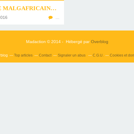
SOIRÉE MALGAFRICAINE - ÉDITION 2016 ! À REY ....
2016
…
Madaction © 2014 - Hébergé par
Overblog
rblog
Top articles
Contact
Signaler un abus
C.G.U.
Cookies et do