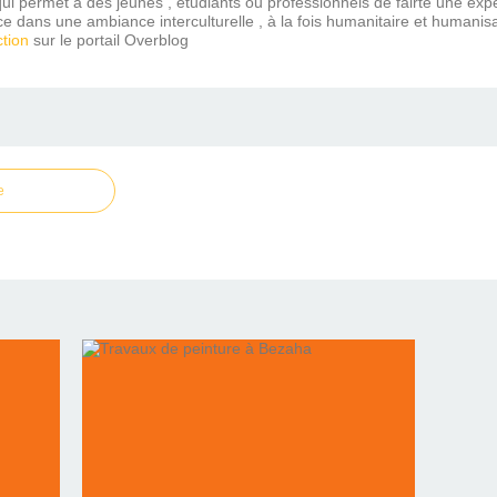
ui permet à des jeunes , étudiants ou professionnels de fairte une expé
ce dans une ambiance interculturelle , à la fois humanitaire et humanisa
tion
sur le portail Overblog
e