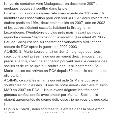
l'envoi du container vers Madagascar en décembre 2007 :
quelques bougies à souffler dans la joie !
En effet, nous nous sommes retrouvés à partir de 13h avec 16
membres de l'Association pour célébrer la RCA : deux volontaires
étaient partis en 1994, deux étaient allés en 2007, une en 2002
et les autres s'étaient excusés habitant la Bretagne, le
Luxembourg, l'Angleterre ou plus près mais n'ayant pu nous
rejoindre comme Stéphane dont la vocation (Président d'ONG -
Eau de Coco) est née au contact des volontaires MAD et des
soeurs de RCA après la guerre de 2002-2003 ....
A 14h30, Sr Marie Louise a fait un 1er témoignage pour tous
ceux qui étaient présents ou qui arrivaient déjà : émouvant et
précis à la fois, chacune et chacun pouvant saisir le courage des
soeurs et de ce peuple qui souffre depuis si longtemps ; Sr
Marie-Louise est arrivée en RCA depuis 30 ans, elle sait de quoi
elle parle !
A 14h45, ce sont les enfants qui ont aidé Sr Marie Louise à
souffler les bougies des 10 ans de notre avant - dernière mission
MAD en 2007 en RCA ... Nous avons dégusté les très bons
gâteaux confectionnés avec amour par Maman Sabine ; ils
étaient agrémentés de crème délicieuse , je ne vous dis que cela
!
Et puis à 15h20 , nous sommes tous entrés dans la salle Amphi