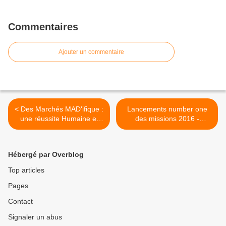
Commentaires
Ajouter un commentaire
< Des Marchés MAD'ifique :
Lancements number one
une réussite Humaine et
des missions 2016 -
Financière !
26Sept2015 >
Hébergé par Overblog
Top articles
Pages
Contact
Signaler un abus