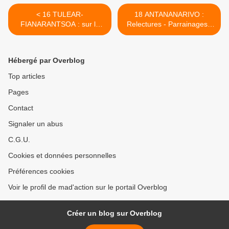
< 16 TULEAR-
18 ANTANANARIVO :
FIANARANTSOA : sur la
Relectures - Parrainages -
route du retour vers TANA -
Visites 30-31 Juillet - 1er et
28 Juillet 2017
2 Aout 2017 >
Hébergé par Overblog
Top articles
Pages
Contact
Signaler un abus
C.G.U.
Cookies et données personnelles
Préférences cookies
Voir le profil de mad'action sur le portail Overblog
Créer un blog sur Overblog