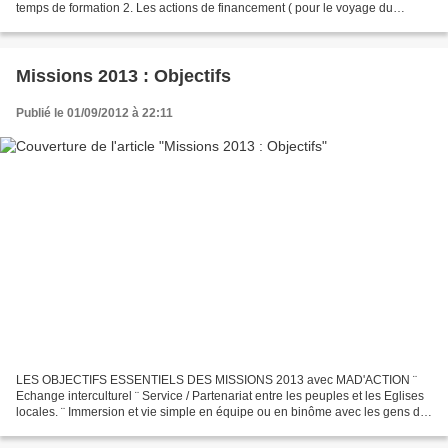
temps de formation 2. Les actions de financement ( pour le voyage du
groupe et pour les différents projets sur place )...
Missions 2013 : Objectifs
Publié le 01/09/2012 à 22:11
LES OBJECTIFS ESSENTIELS DES MISSIONS 2013 avec MAD'ACTION ¨
Echange interculturel ¨ Service / Partenariat entre les peuples et les Eglises
locales. ¨ Immersion et vie simple en équipe ou en binôme avec les gens du
pays. ¨ Expérience humaine et spirituelle...